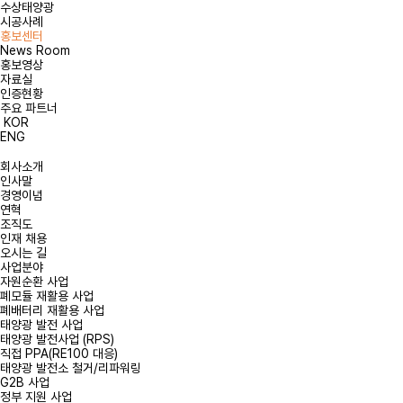
수상태양광
시공사례
홍보센터
News Room
홍보영상
자료실
인증현황
주요 파트너
KOR
ENG
회사소개
인사말
경영이념
연혁
조직도
인재 채용
오시는 길
사업분야
자원순환 사업
폐모듈 재활용 사업
폐배터리 재활용 사업
태양광 발전 사업
태양광 발전사업 (RPS)
직접 PPA(RE100 대응)
태양광 발전소 철거/리파워링
G2B 사업
정부 지원 사업