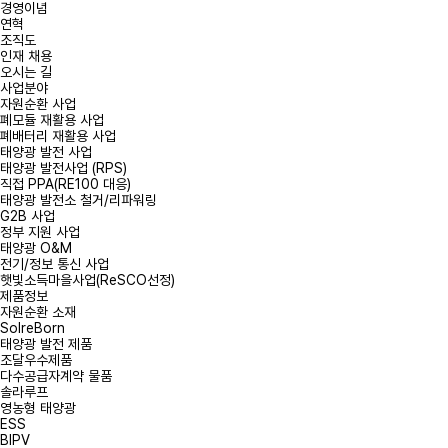
경영이념
연혁
조직도
*
연락처
인재 채용
오시는 길
사업분야
문의내용
자원순환 사업
폐모듈 재활용 사업
폐배터리 재활용 사업
태양광 발전 사업
태양광 발전사업 (RPS)
직접 PPA(RE100 대응)
태양광 발전소 철거/리파워링
G2B 사업
정부 지원 사업
태양광 O&M
전기/정보 통신 사업
첨부파일
햇빛소득마을사업(ReSCO선정)
제품정보
자원순환 소재
SolreBorn
개인정보처리
태양광 발전 제품
조달우수제품
다수공급자계약 물품
솔라루프
영농형 태양광
ESS
BIPV