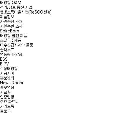
태양광 O&M
전기/정보 통신 사업
햇빛소득마을사업(ReSCO선정)
제품정보
자원순환 소재
자원순환 소재
SolreBorn
태양광 발전 제품
조달우수제품
다수공급자계약 물품
솔라루프
영농형 태양광
ESS
BIPV
수상태양광
시공사례
홍보센터
News Room
홍보영상
자료실
인증현황
주요 파트너
카카오톡
블로그