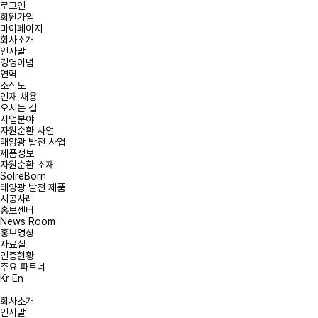
로그인
회원가입
마이페이지
회사소개
인사말
경영이념
연혁
온라인
조직도
인재 채용
오시는 길
사업분야
문의사항을 남겨주시
자원순환 사업
태양광 발전 사업
태양광 발전 및
제품정보
자원순환 소재
문의
SolreBorn
태양광 발전 제품
시공사례
홍보센터
*
문의유형
문의유
News Room
홍보영상
자료실
인증현황
*
회사명
주요 파트너
Kr
En
회사소개
*
성명
인사말