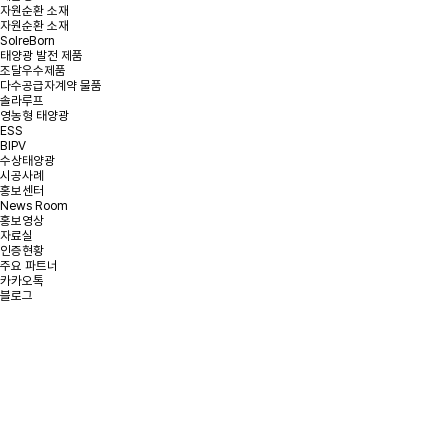
자원순환 소재
자원순환 소재
SolreBorn
태양광 발전 제품
조달우수제품
다수공급자계약 물품
솔라루프
영농형 태양광
ESS
BIPV
수상태양광
시공사례
홍보센터
News Room
홍보영상
자료실
인증현황
주요 파트너
카카오톡
블로그