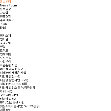
홍보센터
개인정보처리방침에 동의합니다.
약관 확인하기
News Room
홍보영상
자료실
인증현황
주요 파트너
KOR
ENG
회사소개
인사말
경영이념
연혁
조직도
인재 채용
오시는 길
사업분야
자원순환 사업
폐모듈 재활용 사업
폐배터리 재활용 사업
태양광 발전 사업
태양광 발전사업 (RPS)
직접 PPA(RE100 대응)
태양광 발전소 철거/리파워링
G2B 사업
정부 지원 사업
태양광 O&M
전기/정보 통신 사업
햇빛소득마을사업(ReSCO선정)
제품정보