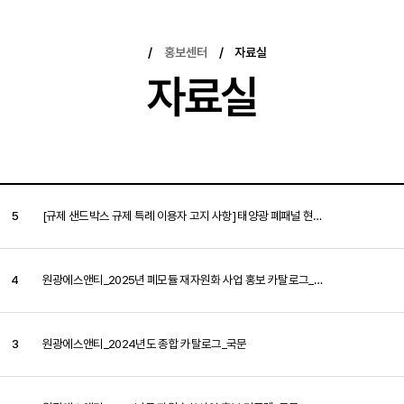
/
홍보센터
/
자료실
자료실
5
[규제 샌드박스 규제 특례 이용자 고지 사항] 태양광 폐패널 현장 재활용 처리 서비스
4
원광에스앤티_2025년 폐모듈 재자원화 사업 홍보 카탈로그_국문
3
원광에스앤티_2024년도 종합 카탈로그_국문