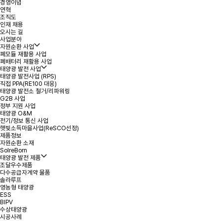
경영이념
연혁
*
성명
조직도
인재 채용
오시는 길
사업분야
*
용량
자원순환 사업
폐모듈 재활용 사업
폐배터리 재활용 사업
태양광 발전 사업
*
연락처
태양광 발전사업 (RPS)
직접 PPA(RE100 대응)
태양광 발전소 철거/리파워링
*
지역 또는 주소
G2B 사업
정부 지원 사업
태양광 O&M
전기/정보 통신 사업
문의내용
햇빛소득마을사업(ReSCO선정)
제품정보
자원순환 소재
SolreBorn
태양광 발전 제품
조달우수제품
다수공급자계약 물품
솔라루프
영농형 태양광
ESS
첨부파일
파일 선택
+
BIPV
수상태양광
시공사례