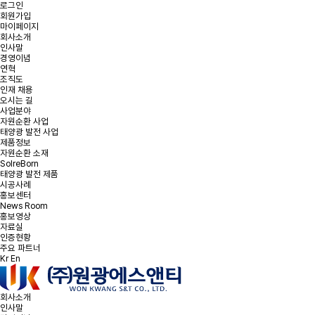
로그인
회원가입
마이페이지
회사소개
인사말
경영이념
온라인 문의
연혁
조직도
인재 채용
오시는 길
문의사항을 남겨주시면 빠른 시일내에 연락을 드리겠습니다.
사업분야
자원순환 사업
태양광 발전 사업
태양광 발전 및
태양광 폐모듈
햇빛소득마을 문의
제품정보
리파워링 문의
재활용 문의
자원순환 소재
SolreBorn
태양광 발전 제품
시공사례
홍보센터
News Room
문의유형을 선택해주세요.
*
문의유형
홍보영상
자료실
인증현황
주요 파트너
Kr
En
*
회사명
회사소개
*
이메일
인사말