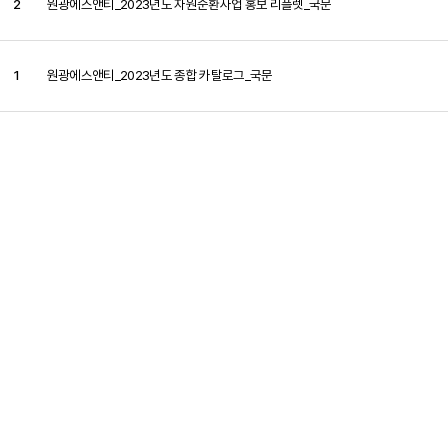
2
원광에스앤티_2023년도 자원순환사업 홍보 리플렛_국문
1
원광에스앤티_2023년도 종합 카탈로그_국문
문의사항을 남겨주시면
빠른시일내에 연락을 드리겠습니다.
오시는 길
문의하기