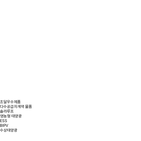
/
제품정보
/
태양광 발전 제품
태양광 발전 제품
조달우수제품
다수공급자계약 물품
솔라루프
영농형 태양광
ESS
BIPV
수상태양광