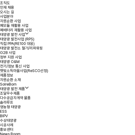
조직도
인재 채용
*
성명
오시는 길
사업분야
자원순환 사업
폐모듈 재활용 사업
*
용량
폐배터리 재활용 사업
태양광 발전 사업
태양광 발전사업 (RPS)
*
연락처
직접 PPA(RE100 대응)
태양광 발전소 철거/리파워링
G2B 사업
정부 지원 사업
*
지역 또는 주소
태양광 O&M
전기/정보 통신 사업
햇빛소득마을사업(ReSCO선정)
제품정보
문의내용
자원순환 소재
SolreBorn
태양광 발전 제품
조달우수제품
다수공급자계약 물품
솔라루프
영농형 태양광
ESS
BIPV
수상태양광
첨부파일
파일 선택
+
시공사례
홍보센터
News Room