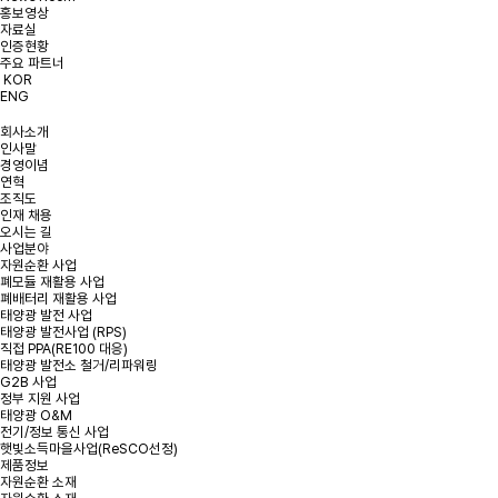
홍보영상
개인정보처리방침에 동의합니다.
약관 확인하기
자료실
인증현황
주요 파트너
KOR
ENG
회사소개
인사말
경영이념
연혁
조직도
인재 채용
오시는 길
사업분야
자원순환 사업
폐모듈 재활용 사업
폐배터리 재활용 사업
태양광 발전 사업
태양광 발전사업 (RPS)
직접 PPA(RE100 대응)
태양광 발전소 철거/리파워링
G2B 사업
정부 지원 사업
태양광 O&M
전기/정보 통신 사업
햇빛소득마을사업(ReSCO선정)
제품정보
자원순환 소재