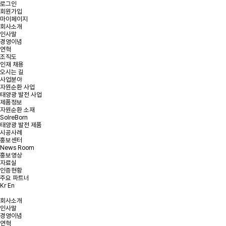
로그인
회원가입
마이페이지
회사소개
인사말
경영이념
온라인 문의
연혁
조직도
인재 채용
오시는 길
문의사항을 남겨주시면 빠른 시일내에 연락을 드리겠습니다.
사업분야
자원순환 사업
태양광 발전 사업
태양광 발전 및
태양광 폐모듈
햇빛소득마을 문의
제품정보
리파워링 문의
재활용 문의
자원순환 소재
SolreBorn
태양광 발전 제품
시공사례
홍보센터
News Room
문의유형을 선택해주세요.
*
문의유형
홍보영상
자료실
인증현황
주요 파트너
Kr
En
*
회사명
회사소개
인사말
*
이메일
경영이념
연혁