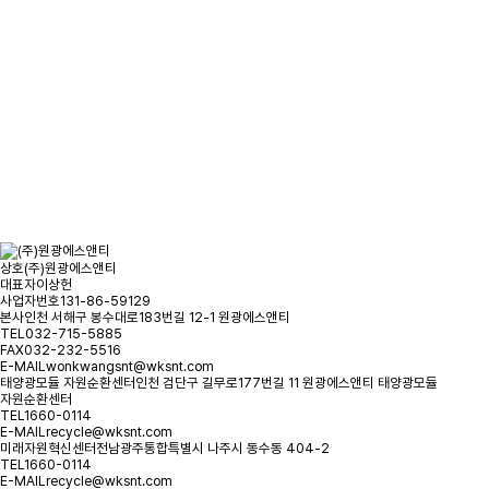
문의사항을 남겨주시면
빠른시일내에 연락을 드리겠습니다.
오시는 길
문의하기
상호
(주)원광에스앤티
대표자
이상헌
사업자번호
131-86-59129
본사
인천 서해구 봉수대로183번길 12-1 원광에스앤티
TEL
032-715-5885
FAX
032-232-5516
E-MAIL
wonkwangsnt@wksnt.com
태양광모듈 자원순환센터
인천 검단구 길무로177번길 11 원광에스앤티 태양광모듈
자원순환센터
TEL
1660-0114
E-MAIL
recycle@wksnt.com
미래자원혁신센터
전남광주통합특별시 나주시 동수동 404-2
TEL
1660-0114
E-MAIL
recycle@wksnt.com