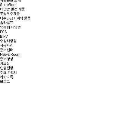
자원순환 소재
SolreBorn
태양광 발전 제품
조달우수제품
다수공급자계약 물품
솔라루프
영농형 태양광
ESS
BIPV
수상태양광
시공사례
홍보센터
News Room
홍보영상
자료실
인증현황
주요 파트너
카카오톡
블로그