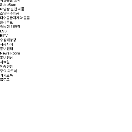
자원순환 소재
SolreBorn
태양광 발전 제품
조달우수제품
다수공급자계약 물품
솔라루프
영농형 태양광
ESS
BIPV
수상태양광
시공사례
홍보센터
News Room
홍보영상
자료실
인증현황
주요 파트너
카카오톡
블로그