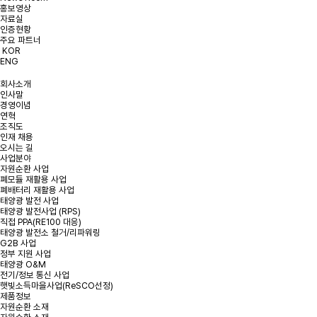
홍보영상
개인정보처리방침에 동의합니다.
약관 확인하기
자료실
인증현황
주요 파트너
KOR
ENG
회사소개
인사말
경영이념
연혁
조직도
인재 채용
오시는 길
사업분야
자원순환 사업
폐모듈 재활용 사업
폐배터리 재활용 사업
태양광 발전 사업
태양광 발전사업 (RPS)
직접 PPA(RE100 대응)
태양광 발전소 철거/리파워링
G2B 사업
정부 지원 사업
태양광 O&M
전기/정보 통신 사업
햇빛소득마을사업(ReSCO선정)
제품정보
자원순환 소재