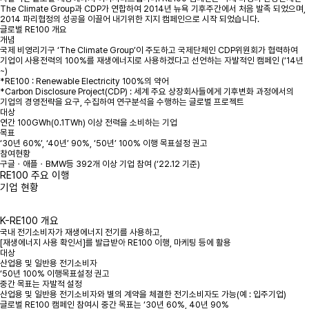
The Climate Group과 CDP가 연합하여 2014년 뉴욕 기후주간에서 처음 발족 되었으며,
2014 파리협정의 성공을 이끌어 내기위한 지지 캠페인으로 시작 되었습니다.
글로벌 RE100 개요
개념
국제 비영리기구 ‘The Climate Group’이 주도하고 국제단체인 CDP위원회가 협력하여
기업이 사용전력의 100%를 재생에너지로 사용하겠다고 선언하는 자발적인 캠페인 (‘14년
~)
*RE100 : Renewable Electricity 100%의 약어
*Carbon Disclosure Project(CDP) : 세계 주요 상장회사들에게 기후변화 과정에서의
기업의 경영전략을 요구, 수집하여 연구분석을 수행하는 글로벌 프로젝트
대상
연간 100GWh(0.1TWh) 이상 전력을 소비하는 기업
목표
‘30년 60%’, ‘40년’ 90%, ‘50년’ 100% 이행 목표설정 권고
참여현황
구글ㆍ애플ㆍBMW등 392개 이상 기업 참여 (‘22.12 기준)
RE100 주요 이행
기업 현황
K-RE100 개요
국내 전기소비자가 재생에너지 전기를 사용하고,
[재생에너지 사용 확인서]를 발급받아 RE100 이행, 마케팅 등에 활용
대상
산업용 및 일반용 전기소비자
‘50년 100% 이행목표설정 권고
중간 목표는 자발적 설정
산업용 및 일반용 전기소비자와 별의 계약을 체결한 전기소비자도 가능(예 : 입주기업)
글로벌 RE100 캠페인 참여시 중간 목표는 ‘30년 60%, 40년 90%