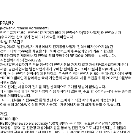
PPA란?
(Power Purchase Agreement)
전력수급계약 또는 전력구매계약이라 불리며 전력생산자(발전사업자)와 전력소비자
(수요기업) 간의 장기 전력 구매 계약을 의미합니다.
직접 PPA란?
재생에너지 발전사업자-재생에너지 전기공급사업자-전력소비자(수요기업) 간
전력구매계약(PPA)을 체결을 의미하며 전력소비자(수요기업)가 기존의 한전을
경유하지않고 재생에너지 전력을 직접 구매하여 RE100을 이행하는 방식입니다.
직접전력거래(직접PPA)구조
재생E발전사업자가 전력을 생산하여 전력시장을 거치지 않고 재생E공급사업자에게 판매
재생E공급사업자는 발전사업자에게 구매한 전력을 전기소비자(실사용자)에게 판매
이때, 남는 전력은 전력시장에 판매하고, 부족한 전력은 전력시장 또는 판매사업자에게 구매
*RE100 캠페인에 참여하는 국내 기업들의 재생에너지 사용 촉진을 위해 2022년 9월부터
시행되었습니다.
그 이전에는
사용자가 전기를 직접 선택적으로 구매할 방법이 없었습니다.
과거에는 재생에너지 발전 사업에 직접 투자하지 않는 한,
주로 한국전력공사와 같은 중개를
통해 거래
되었습니다.
그러나, 현재는
직접PPA를 통해 생산자와 소비자의 직접 계약 체결이 가능
합니다.
이를 통해 300kW 이상의 전기 사용자는 재생에너지를 더 쉽게 활용할 수 있습니다.
개요
RE100 개요
RE100(Renewable Electricity 100%)캠페인은 기업이 필요한 전력량의 100%를
‘태양광ㆍ풍력’ 등 친환경 재생에너지원을 통해 발전된 전력으로 사용하겠다는 기업들의
자발적인 글로벌 재생에너지 이니셔티브입니다. RE100 캠페인은 국제 비영리 환경단체인