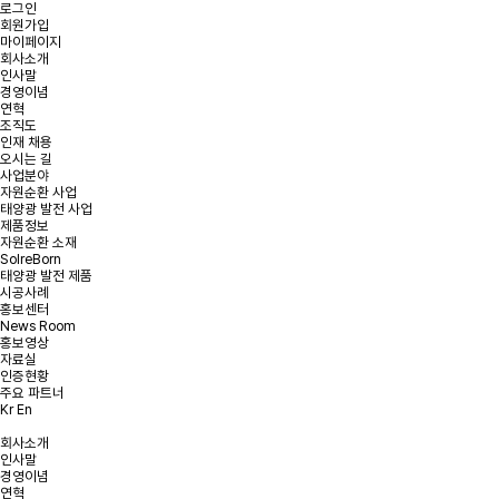
로그인
회원가입
마이페이지
회사소개
인사말
경영이념
온라인 문의
연혁
조직도
인재 채용
오시는 길
문의사항을 남겨주시면 빠른 시일내에 연락을 드리겠습니다.
사업분야
자원순환 사업
태양광 발전 사업
태양광 발전 및
태양광 폐모듈
햇빛소득마을 문의
제품정보
리파워링 문의
재활용 문의
자원순환 소재
SolreBorn
태양광 발전 제품
시공사례
홍보센터
News Room
문의유형을 선택해주세요.
*
문의유형
홍보영상
자료실
인증현황
주요 파트너
Kr
En
*
회사명
회사소개
인사말
*
이메일
경영이념
연혁