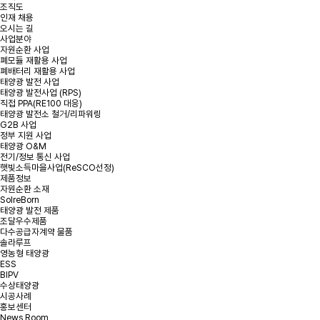
조직도
인재 채용
*
성명
오시는 길
사업분야
자원순환 사업
폐모듈 재활용 사업
*
용량
폐배터리 재활용 사업
태양광 발전 사업
태양광 발전사업 (RPS)
*
연락처
직접 PPA(RE100 대응)
태양광 발전소 철거/리파워링
G2B 사업
정부 지원 사업
*
지역 또는 주소
태양광 O&M
전기/정보 통신 사업
햇빛소득마을사업(ReSCO선정)
제품정보
문의내용
자원순환 소재
SolreBorn
태양광 발전 제품
조달우수제품
다수공급자계약 물품
솔라루프
영농형 태양광
ESS
BIPV
수상태양광
첨부파일
파일 선택
+
시공사례
홍보센터
News Room