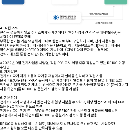
4. 직접 PPA
한전을 경유하지 않고 전기소비자와 재생에너지 발전사업자 간 전력 구매계약(PPA)을
체결하여 전력을 구매
부족한 전기는 기존 요금체계 그대로 한전으로 부터 구입하게 되며, 전기 사용자는
에너지공단에 재생에너지 사용실적을 제출하고, 에너지공단으로부터[재생에너지사용
확인서]를 발급받아 RE100 이행이 가능하며 초과발전량이 존재하는 경우에는
전력거래소를 통한 전력 판매도 가능한 방식이다.
※2022년 9월 전기사업법 시행령, 직접 PPA 고시 제정 이후 각광받고 있는 RE100 이행
수단임
5. 자가발전
전기소비자가 자기 소유의 자가용 재생에너지 설비를 설치하고 직접 사용
온사이트(On-site) PPA와 유사하지만, 재생에너지 발전설비 설치 및 운영에 대한 모든
책임을 기업이 직접 지게 되는 방식으로 재생에너지 전기를 사용하고 발급받은 [재생에너지
사용 확인서]를 RE100 및 온실가스 감축 이행 등에 활용
6. 지분참여
전기소비자가 재생에너지 발전 사업에 일정 지분을 투자하고, 해당 발전사와 제 3자 PPA
또는 REC 계약을 별도로 체결
전기소비자는 전기 또는 REC를 구매하고 RE100 관리 시스템에 제출하여 발급받은
[재생에너지 사용 확인서]를 RE100 및 온실가스 감축 이행 등에 활용
RE100을 달성해야 하는 기업도, 재생에너지 발전사업을 준비하고 있는 사업자도!
고객이 원하는 모든 니즈를 만족시킬 수 있는