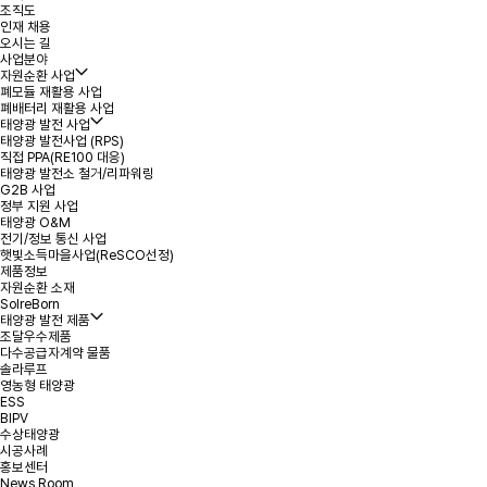
조직도
인재 채용
*
성명
오시는 길
사업분야
자원순환 사업
폐모듈 재활용 사업
*
용량
폐배터리 재활용 사업
태양광 발전 사업
태양광 발전사업 (RPS)
*
연락처
직접 PPA(RE100 대응)
태양광 발전소 철거/리파워링
G2B 사업
정부 지원 사업
*
지역 또는 주소
태양광 O&M
전기/정보 통신 사업
햇빛소득마을사업(ReSCO선정)
제품정보
문의내용
자원순환 소재
SolreBorn
태양광 발전 제품
조달우수제품
다수공급자계약 물품
솔라루프
영농형 태양광
ESS
BIPV
수상태양광
첨부파일
파일 선택
+
시공사례
홍보센터
News Room