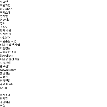
로그인
회원가입
마이페이지
회사소개
인사말
경영이념
온라인 문의
연혁
조직도
인재 채용
오시는 길
문의사항을 남겨주시면 빠른 시일내에 연락을 드리겠습니다.
사업분야
자원순환 사업
태양광 발전 사업
태양광 발전 및
태양광 폐모듈
햇빛소득마을 문의
제품정보
리파워링 문의
재활용 문의
자원순환 소재
SolreBorn
태양광 발전 제품
시공사례
홍보센터
News Room
문의유형을 선택해주세요.
*
문의유형
홍보영상
자료실
인증현황
주요 파트너
Kr
En
*
회사명
회사소개
인사말
*
이메일
경영이념
연혁