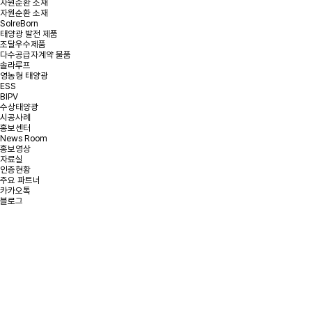
자원순환 소재
자원순환 소재
SolreBorn
태양광 발전 제품
조달우수제품
다수공급자계약 물품
솔라루프
영농형 태양광
ESS
BIPV
수상태양광
시공사례
홍보센터
News Room
홍보영상
자료실
인증현황
주요 파트너
카카오톡
블로그