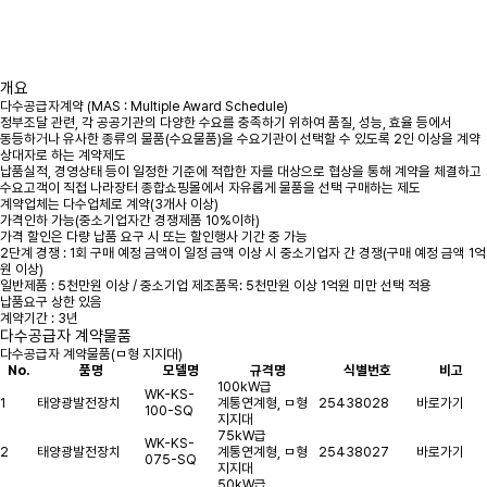
개요
다수공급자계약 (MAS : Multiple Award Schedule)
정부조달 관련, 각 공공기관의 다양한 수요를 충족하기 위하여 품질, 성능, 효율 등에서
동등하거나 유사한 종류의 물품(수요물품)을 수요기관이 선택할 수 있도록 2인 이상을 계약
상대자로 하는 계약제도
납품실적, 경영상태 등이 일정한 기준에 적합한 자를 대상으로 협상을 통해 계약을 체결하고
수요고객이 직접 나라장터 종합쇼핑몰에서 자유롭게 물품을 선택 구매하는 제도
계약업체는 다수업체로 계약(3개사 이상)
가격인하 가능(중소기업자간 경쟁제품 10%이하)
가격 할인은 다량 납품 요구 시 또는 할인행사 기간 중 가능
2단계 경쟁 : 1회 구매 예정 금액이 일정 금액 이상 시 중소기업자 간 경쟁(구매 예정 금액 1억
원 이상)
일반제품 : 5천만원 이상 / 중소기업 제조품목: 5천만원 이상 1억원 미만 선택 적용
납품요구 상한 있음
계약기간 : 3년
다수공급자 계약물품
다수공급자 계약물품(ㅁ형 지지대)
No.
품명
모델명
규격명
식별번호
비고
100kW급
WK-KS-
1
태양광발전장치
계통연계형, ㅁ형
25438028
바로가기
100-SQ
지지대
75kW급
WK-KS-
2
태양광발전장치
계통연계형, ㅁ형
25438027
바로가기
075-SQ
지지대
50kW급