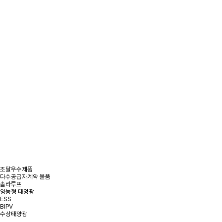
/
제품정보
/
태양광 발전 제품
태양광 발전 제품
조달우수제품
다수공급자계약 물품
솔라루프
영농형 태양광
ESS
BIPV
수상태양광