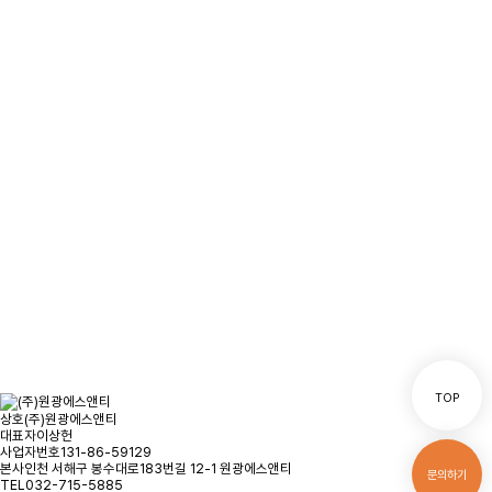
문의사항을 남겨주시면
빠른시일내에 연락을 드리겠습니다.
오시는 길
문의하기
TOP
상호
(주)원광에스앤티
대표자
이상헌
사업자번호
131-86-59129
본사
인천 서해구 봉수대로183번길 12-1 원광에스앤티
문의하기
TEL
032-715-5885