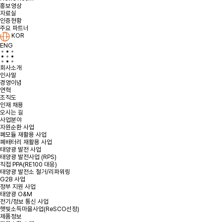
홍보영상
개인정보처리방침에 동의합니다.
약관 확인하기
자료실
인증현황
주요 파트너
KOR
ENG
회사소개
인사말
경영이념
연혁
조직도
인재 채용
오시는 길
사업분야
자원순환 사업
폐모듈 재활용 사업
폐배터리 재활용 사업
태양광 발전 사업
태양광 발전사업 (RPS)
직접 PPA(RE100 대응)
태양광 발전소 철거/리파워링
G2B 사업
정부 지원 사업
태양광 O&M
전기/정보 통신 사업
햇빛소득마을사업(ReSCO선정)
제품정보