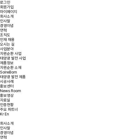
로그인
회원가입
마이페이지
회사소개
인사말
경영이념
온라인 문의
연혁
조직도
인재 채용
오시는 길
문의사항을 남겨주시면 빠른 시일내에 연락을 드리겠습니다.
사업분야
자원순환 사업
태양광 발전 사업
태양광 발전 및
태양광 폐모듈
햇빛소득마을 문의
제품정보
리파워링 문의
재활용 문의
자원순환 소재
SolreBorn
태양광 발전 제품
시공사례
홍보센터
News Room
문의유형을 선택해주세요.
*
문의유형
홍보영상
자료실
인증현황
주요 파트너
Kr
En
*
회사명
회사소개
인사말
*
이메일
경영이념
연혁