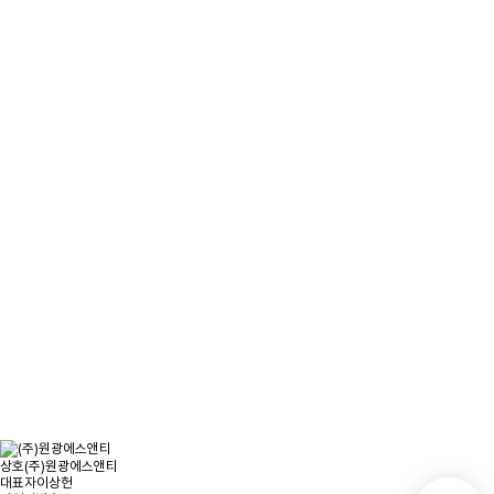
문의사항을 남겨주시면
빠른시일내에 연락을 드리겠습니다.
오시는 길
문의하기
상호
(주)원광에스앤티
대표자
이상헌