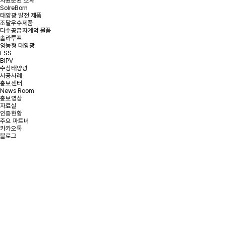
자원순환 소재
SolreBorn
태양광 발전 제품
조달우수제품
다수공급자계약 물품
솔라루프
영농형 태양광
ESS
BIPV
수상태양광
시공사례
홍보센터
News Room
홍보영상
자료실
인증현황
주요 파트너
카카오톡
블로그