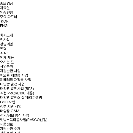
홍보영상
개인정보처리방침에 동의합니다.
약관 확인하기
자료실
인증현황
주요 파트너
KOR
ENG
회사소개
인사말
경영이념
연혁
조직도
인재 채용
오시는 길
사업분야
자원순환 사업
폐모듈 재활용 사업
폐배터리 재활용 사업
태양광 발전 사업
태양광 발전사업 (RPS)
직접 PPA(RE100 대응)
태양광 발전소 철거/리파워링
G2B 사업
정부 지원 사업
태양광 O&M
전기/정보 통신 사업
햇빛소득마을사업(ReSCO선정)
제품정보
자원순환 소재