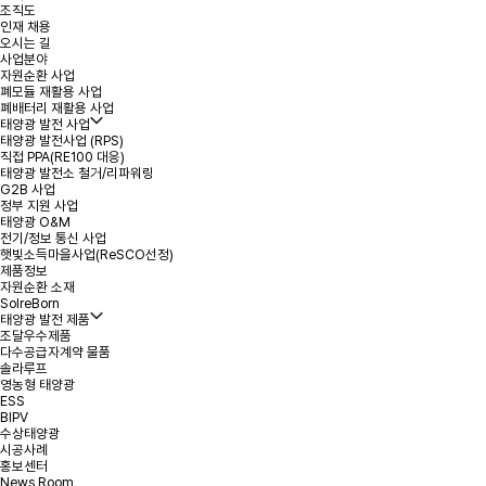
조직도
인재 채용
*
성명
오시는 길
사업분야
자원순환 사업
폐모듈 재활용 사업
*
용량
폐배터리 재활용 사업
태양광 발전 사업
태양광 발전사업 (RPS)
*
연락처
직접 PPA(RE100 대응)
태양광 발전소 철거/리파워링
G2B 사업
정부 지원 사업
*
지역 또는 주소
태양광 O&M
전기/정보 통신 사업
햇빛소득마을사업(ReSCO선정)
제품정보
문의내용
자원순환 소재
SolreBorn
태양광 발전 제품
조달우수제품
다수공급자계약 물품
솔라루프
영농형 태양광
ESS
BIPV
수상태양광
첨부파일
파일 선택
+
시공사례
홍보센터
News Room