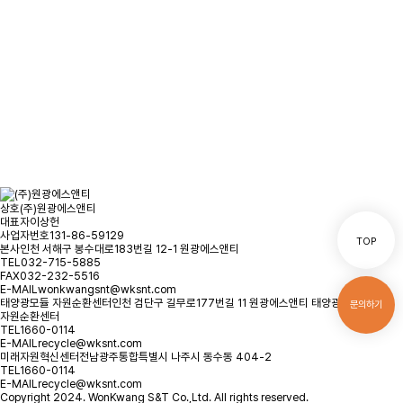
문의사항을 남겨주시면
빠른시일내에 연락을 드리겠습니다.
오시는 길
문의하기
상호
(주)원광에스앤티
대표자
이상헌
사업자번호
131-86-59129
TOP
본사
인천 서해구 봉수대로183번길 12-1 원광에스앤티
TEL
032-715-5885
FAX
032-232-5516
E-MAIL
wonkwangsnt@wksnt.com
태양광모듈 자원순환센터
인천 검단구 길무로177번길 11 원광에스앤티 태양광모듈
문의하기
자원순환센터
TEL
1660-0114
E-MAIL
recycle@wksnt.com
미래자원혁신센터
전남광주통합특별시 나주시 동수동 404-2
TEL
1660-0114
E-MAIL
recycle@wksnt.com
Copyright 2024. WonKwang S&T Co.,Ltd. All rights reserved.