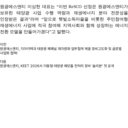
원광에스앤티 이상헌 대표는
“
이번
ReSCO
선정은 원광에스앤티
보유한 태양광 사업 수행 역량과 재생에너지 분야 전문성을
인정받은 결과
”
라며
“
앞으로 햇빛소득마을을 비롯한 주민참여
재생에너지 사업에 적극 참여해 지역사회와 함께 성장하는 에너지
전환 모델을 만들어가겠다
”
고 말했다
.
이전
원광에스앤티, 지아이텍과 태양광 폐패널 재자원화 업무협약 체결 장비고도화 및 글로벌
사업화 협력!
다음
원광에스앤티, KEET 2026서 이동형 태양광 폐모듈 전처리 장비 ‘솔리본’ 첫 공개