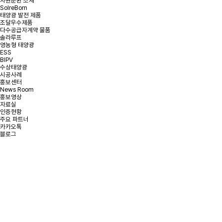
자원순환 소재
SolreBorn
태양광 발전 제품
조달우수제품
다수공급자계약 물품
솔라루프
영농형 태양광
ESS
BIPV
수상태양광
시공사례
홍보센터
News Room
홍보영상
자료실
인증현황
주요 파트너
카카오톡
블로그