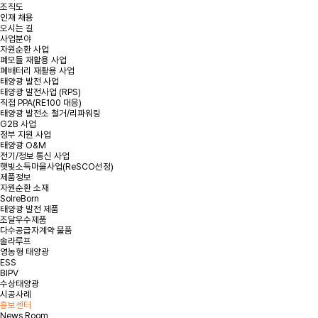
조직도
인재 채용
*
성명
오시는 길
사업분야
자원순환 사업
폐모듈 재활용 사업
*
용량
폐배터리 재활용 사업
태양광 발전 사업
태양광 발전사업 (RPS)
*
연락처
직접 PPA(RE100 대응)
태양광 발전소 철거/리파워링
G2B 사업
정부 지원 사업
*
지역 또는 주소
태양광 O&M
전기/정보 통신 사업
햇빛소득마을사업(ReSCO선정)
제품정보
문의내용
자원순환 소재
SolreBorn
태양광 발전 제품
조달우수제품
다수공급자계약 물품
솔라루프
영농형 태양광
ESS
BIPV
수상태양광
첨부파일
파일 선택
+
시공사례
홍보센터
News Room