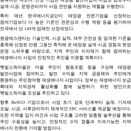
설계
·
시공
,
운영관리까지 사업 전반을 지원하는 역할을 수행한다
.
특히 매년 한국에너지공단이 태양광 전문기업을 선정하는
참여기업보다 더 높은 기준인 전문성과 수행 역량 등을 평가하여
전국에서 단
149
개 업체만 선정되었다
.
원광에스앤티는 기술인력
,
시공 실적
,
재무 건전성 등 엄격한 기준을
충족해 선정된 만큼 그동안 축적해 온 태양광 설계
·
시공 경험과 현
운영 노하우를 바탕으로
,
지역 주민과 지자체가 함께 참여하
재생에너지 사업의 안정적인 추진을 지원할 계획이다
.
햇빛소득마을은 마을 주민이 협동조합 등을 구성해 태양광
발전사업에 참여하고
,
발전 수익을 지역 공동체와 주민에게
환원하는 주민참여형 재생에너지 사업이다
.
정부는 재생에너지 보급
확대와 지역경제 활성화를 함께 실현하기 위한 방안으로
햇빛소득마을 조성을 추진하고 있다
.
향후
ReSCO
기업으로서 사업 초기 검토 단계부터 설계
,
기자재
조달
,
시공
,
사후관리까지 체계적인
EPC
서비스를 제공할 예정이다
또한 지역별 입지 여건과 사업 구조를 고려한 맞춤형 솔루션을 통해
주민 수용성을 높이고
,
안정적인 수익 창출과 지속가능한 지
에너지 전환에 기여할 방침이다
.