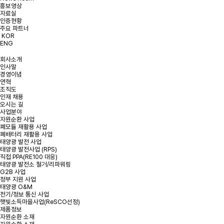
홍보영상
개인정보처리방침에 동의합니다.
약관 확인하기
자료실
인증현황
주요 파트너
KOR
ENG
회사소개
인사말
경영이념
연혁
조직도
인재 채용
오시는 길
사업분야
자원순환 사업
폐모듈 재활용 사업
폐배터리 재활용 사업
태양광 발전 사업
태양광 발전사업 (RPS)
직접 PPA(RE100 대응)
태양광 발전소 철거/리파워링
G2B 사업
정부 지원 사업
태양광 O&M
전기/정보 통신 사업
햇빛소득마을사업(ReSCO선정)
제품정보
자원순환 소재