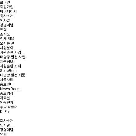
로그인
회원가입
마이페이지
회사소개
인사말
경영이념
온라인 문의
연혁
조직도
인재 채용
오시는 길
문의사항을 남겨주시면 빠른 시일내에 연락을 드리겠습니다.
사업분야
자원순환 사업
태양광 발전 사업
태양광 발전 및
태양광 폐모듈
햇빛소득마을 문의
제품정보
리파워링 문의
재활용 문의
자원순환 소재
SolreBorn
태양광 발전 제품
시공사례
홍보센터
News Room
문의유형을 선택해주세요.
*
문의유형
홍보영상
자료실
인증현황
주요 파트너
Kr
En
*
회사명
회사소개
인사말
*
이메일
경영이념
연혁