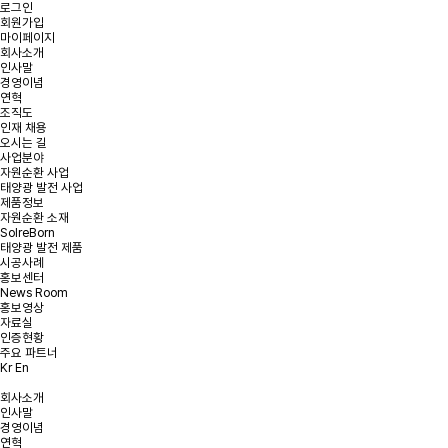
로그인
회원가입
마이페이지
회사소개
인사말
경영이념
온라인 문의
연혁
조직도
인재 채용
오시는 길
문의사항을 남겨주시면 빠른 시일내에 연락을 드리겠습니다.
사업분야
자원순환 사업
태양광 발전 사업
태양광 발전 및
태양광 폐모듈
햇빛소득마을 문의
제품정보
리파워링 문의
재활용 문의
자원순환 소재
SolreBorn
태양광 발전 제품
시공사례
홍보센터
News Room
문의유형을 선택해주세요.
*
문의유형
홍보영상
자료실
인증현황
주요 파트너
Kr
En
*
회사명
회사소개
인사말
*
이메일
경영이념
연혁