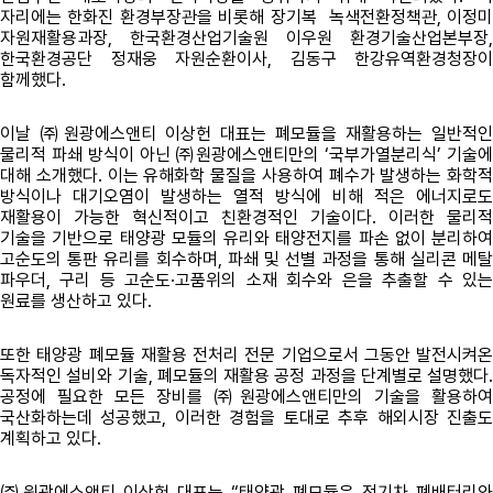
자리에는 한화진 환경부장관을 비롯해 장기복 녹색전환정책관, 이정미
자원재활용과장, 한국환경산업기술원 이우원 환경기술산업본부장,
한국환경공단 정재웅 자원순환이사, 김동구 한강유역환경청장이
함께했다.
이날 ㈜원광에스앤티 이상헌 대표는 폐모듈을 재활용하는 일반적인
물리적 파쇄 방식이 아닌 ㈜원광에스앤티만의 ‘국부가열분리식’ 기술에
대해 소개했다. 이는 유해화학 물질을 사용하여 폐수가 발생하는 화학적
방식이나 대기오염이 발생하는 열적 방식에 비해 적은 에너지로도
재활용이 가능한 혁신적이고 친환경적인 기술이다. 이러한 물리적
기술을 기반으로 태양광 모듈의 유리와 태양전지를 파손 없이 분리하여
고순도의 통판 유리를 회수하며, 파쇄 및 선별 과정을 통해 실리콘 메탈
파우더, 구리 등 고순도·고품위의 소재 회수와 은을 추출할 수 있는
원료를 생산하고 있다.
또한 태양광 폐모듈 재활용 전처리 전문 기업으로서 그동안 발전시켜온
독자적인 설비와 기술, 폐모듈의 재활용 공정 과정을 단계별로 설명했다.
공정에 필요한 모든 장비를 ㈜원광에스앤티만의 기술을 활용하여
국산화하는데 성공했고, 이러한 경험을 토대로 추후 해외시장 진출도
계획하고 있다.
㈜원광에스앤티 이상헌 대표는 “태양광 폐모듈은 전기차 폐배터리와