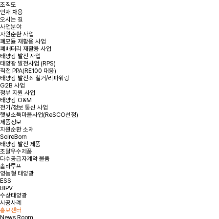
조직도
인재 채용
*
성명
오시는 길
사업분야
자원순환 사업
폐모듈 재활용 사업
*
용량
폐배터리 재활용 사업
태양광 발전 사업
태양광 발전사업 (RPS)
*
연락처
직접 PPA(RE100 대응)
태양광 발전소 철거/리파워링
G2B 사업
정부 지원 사업
*
지역 또는 주소
태양광 O&M
전기/정보 통신 사업
햇빛소득마을사업(ReSCO선정)
제품정보
문의내용
자원순환 소재
SolreBorn
태양광 발전 제품
조달우수제품
다수공급자계약 물품
솔라루프
영농형 태양광
ESS
BIPV
수상태양광
첨부파일
파일 선택
+
시공사례
홍보센터
News Room