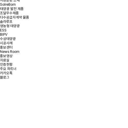
자원순환 소재
SolreBorn
태양광 발전 제품
조달우수제품
다수공급자계약 물품
솔라루프
영농형 태양광
ESS
BIPV
수상태양광
시공사례
홍보센터
News Room
홍보영상
자료실
인증현황
주요 파트너
카카오톡
블로그