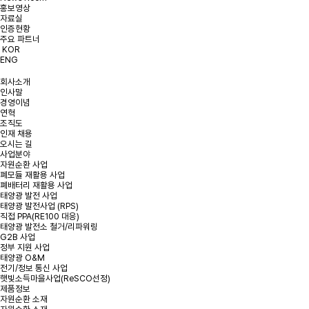
홍보영상
개인정보처리방침에 동의합니다.
약관 확인하기
자료실
인증현황
주요 파트너
KOR
ENG
회사소개
인사말
경영이념
연혁
조직도
인재 채용
오시는 길
사업분야
자원순환 사업
폐모듈 재활용 사업
폐배터리 재활용 사업
태양광 발전 사업
태양광 발전사업 (RPS)
직접 PPA(RE100 대응)
태양광 발전소 철거/리파워링
G2B 사업
정부 지원 사업
태양광 O&M
전기/정보 통신 사업
햇빛소득마을사업(ReSCO선정)
제품정보
자원순환 소재