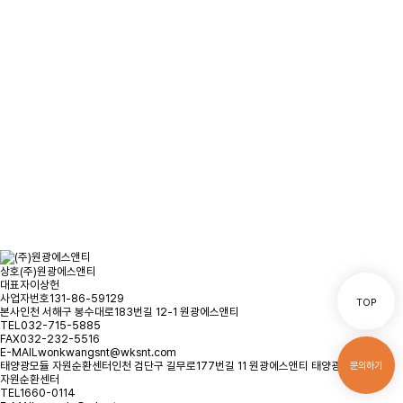
문의사항을 남겨주시면
빠른시일내에 연락을 드리겠습니다.
오시는 길
문의하기
상호
(주)원광에스앤티
대표자
이상헌
사업자번호
131-86-59129
TOP
본사
인천 서해구 봉수대로183번길 12-1 원광에스앤티
TEL
032-715-5885
FAX
032-232-5516
E-MAIL
wonkwangsnt@wksnt.com
태양광모듈 자원순환센터
인천 검단구 길무로177번길 11 원광에스앤티 태양광모듈
문의하기
자원순환센터
TEL
1660-0114