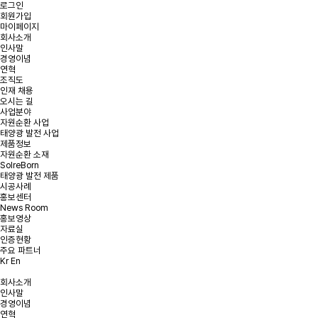
로그인
회원가입
마이페이지
회사소개
인사말
경영이념
온라인 문의
연혁
조직도
인재 채용
오시는 길
문의사항을 남겨주시면 빠른 시일내에 연락을 드리겠습니다.
사업분야
자원순환 사업
태양광 발전 사업
태양광 발전 및
태양광 폐모듈
햇빛소득마을 문의
제품정보
리파워링 문의
재활용 문의
자원순환 소재
SolreBorn
태양광 발전 제품
시공사례
홍보센터
News Room
문의유형을 선택해주세요.
*
문의유형
홍보영상
자료실
인증현황
주요 파트너
Kr
En
*
회사명
회사소개
인사말
*
이메일
경영이념
연혁