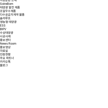
자원순환 소재
SolreBorn
태양광 발전 제품
조달우수제품
다수공급자계약 물품
솔라루프
영농형 태양광
ESS
BIPV
수상태양광
시공사례
홍보센터
News Room
홍보영상
자료실
인증현황
주요 파트너
카카오톡
블로그