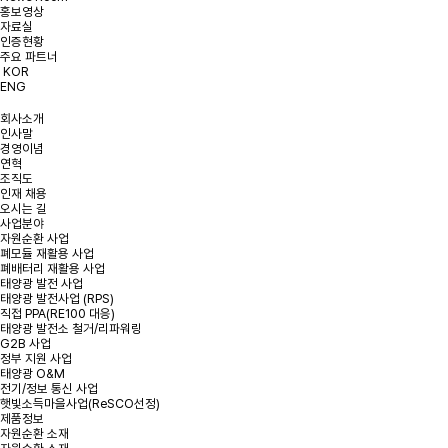
홍보영상
개인정보처리방침에 동의합니다.
약관 확인하기
자료실
인증현황
주요 파트너
KOR
ENG
회사소개
인사말
경영이념
연혁
조직도
인재 채용
오시는 길
사업분야
자원순환 사업
폐모듈 재활용 사업
폐배터리 재활용 사업
태양광 발전 사업
태양광 발전사업 (RPS)
직접 PPA(RE100 대응)
태양광 발전소 철거/리파워링
G2B 사업
정부 지원 사업
태양광 O&M
전기/정보 통신 사업
햇빛소득마을사업(ReSCO선정)
제품정보
자원순환 소재