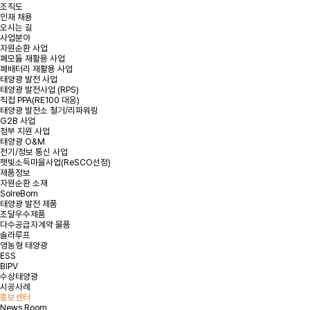
조직도
인재 채용
*
성명
오시는 길
사업분야
자원순환 사업
폐모듈 재활용 사업
*
용량
폐배터리 재활용 사업
태양광 발전 사업
태양광 발전사업 (RPS)
*
연락처
직접 PPA(RE100 대응)
태양광 발전소 철거/리파워링
G2B 사업
정부 지원 사업
*
지역 또는 주소
태양광 O&M
전기/정보 통신 사업
햇빛소득마을사업(ReSCO선정)
제품정보
문의내용
자원순환 소재
SolreBorn
태양광 발전 제품
조달우수제품
다수공급자계약 물품
솔라루프
영농형 태양광
ESS
BIPV
수상태양광
첨부파일
파일 선택
+
시공사례
홍보센터
News Room