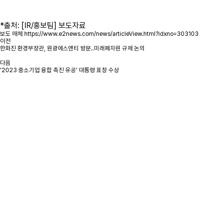
*출처: [IR/홍보팀] 보도자료
보도 매체
https://www.e2news.com/news/articleView.html?idxno=303103
이전
한화진 환경부장관, 원광에스앤티 방문..미래폐자원 규제 논의
다음
’2023 중소기업 융합 촉진 유공’ 대통령 표창 수상
문의사항을 남겨주시면
빠른시일내에 연락을 드리겠습니다.