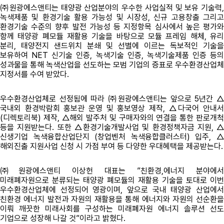
㈜원광에스앤티는 태양광 산업분야의 우수한 사업실적 및 보유 기술력,
녹색제품 및 환경기술 활용 가능성 및 시장성, 신규 고용창출 그리고
환경기술 수준의 향후 발전 가능성 등 지정항목 심사에서 높은 평가와
함께 태양광 폐모듈 재활용 기술을 바탕으로 모듈 프레임 해체, 유리
분리, 태양전지 샌드위치 분쇄 및 선별에 이르는 독보적인 기술을
보유하여 NET 신기술 인증, 녹색기술 인증, 녹색기술제품 인증 등의
성과물을 통해 녹색산업을 선도하는 모범 기업의 증표로 우수환경산업체
지정서를 수여 받았다.
우수환경산업체로 선정됨에 따라 ㈜원광에스앤티는 앞으로 5년간 △
국내외 환경박람회 홍보관 운영 및 홍보영상 제작, △다국어 안내서
(디렉토리북) 제작, △해외 발주처 및 구매자와의 연결을 통한 판로개척
등을 지원받는다. 또한 △환경기술개발사업 및 환경정책자금 지원, △
신생기업 녹색융합산업단지 (창업벤처 녹색융합클러스터) 입주, △
해외진출 지원사업 신청 시 가점 부여 등 다양한 우대혜택을 제공받는다.
㈜원광에스앤티 이상헌 대표는 ”친환경,에너지 분야에서
미래폐자원으로 분류되는 태양광 폐모듈의 재활용 기술을 토대로 이번
우수환경산업체에 선정되어 영광이며, 앞으로 국내 태양광 산업에서
친환경 에너지 발전과 자원의 재활용을 통해 에너지와 자원의 선순환을
이뤄 깨끗한 미래사회를 구성하는 미래폐자원 에너지 솔루션 선도
기업으로 성장해 나갈 것”이라고 밝혔다.